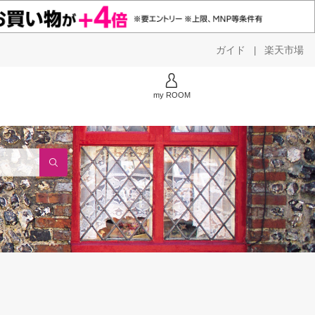
ガイド
楽天市場
|
my ROOM