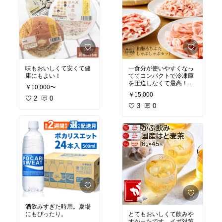
味もおいしくて安くて健
一食分が使いやすくなっ
康にもよい！
ててコンパクトで冷凍庫
を圧迫しなくて最高！し
￥10,000〜
かもおいしい！
￥15,000
2
0
3
0
酒飲みすぎた時用。夏場
にもぴったり。
とてもおいしくて飲みや
すかったです。イボ対策