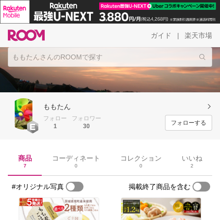
ガイド
楽天市場
|
ももたん
フォロー
フォロワー
フォローする
1
30
商品
コーディネート
コレクション
いいね
7
0
0
2
#オリジナル写真
掲載終了商品を含む