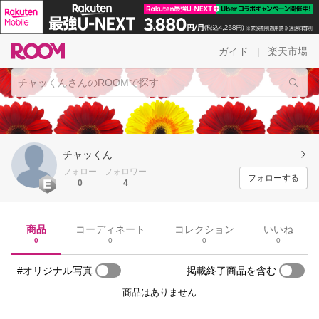
ガイド
楽天市場
|
チャッくん
フォロー
フォロワー
フォローする
0
4
商品
コーディネート
コレクション
いいね
0
0
0
0
#オリジナル写真
掲載終了商品を含む
商品はありません