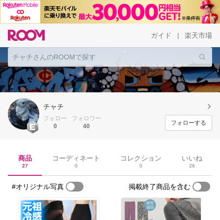
ガイド
楽天市場
|
チャチ
フォロー
フォロワー
フォローする
0
40
商品
コーディネート
コレクション
いいね
27
0
0
26
#オリジナル写真
掲載終了商品を含む