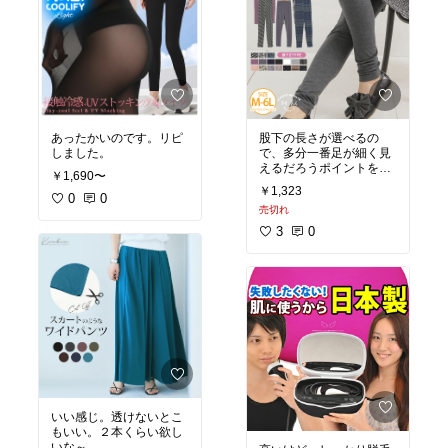
あったかいのです。リピ
股下の長さが選べるの
しました。
で、多分一番足が細く見
えるだろうポイントを押
￥1,690〜
さえられる‼と、思う。
￥1,323
0
0
売切れ
3
0
いい感じ。透けないとこ
もいい。２本くらい欲し
いな～