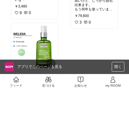
高いけど、しっかり脱毛
出来ます。
￥3,480
もう何年も使っています
9
0
が、本体がしっかりして
￥79,800
いるので、壊れる心配は
したことありません。
3
0
カートリッジは消耗品で
すが意外と長く使えま
す。数値で寿命もわかる
ので次の注文がしやすい
です。
アプリでこのページを見る
開く
リンパマッサージしなが
ら塗り込むと良いです。
リラックスできる良い匂
フィード
見つける
お知らせ
my ROOM
いです。
￥4,500〜
色々調べたけど、信じて
みてもいいと思える一品
7
0