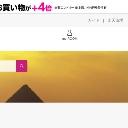
ガイド
楽天市場
|
my ROOM