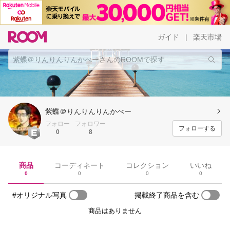
ガイド
楽天市場
|
紫蝶＠りんりんりんかべー
フォロー
フォロワー
フォローする
0
8
商品
コーディネート
コレクション
いいね
0
0
0
0
#オリジナル写真
掲載終了商品を含む
商品はありません