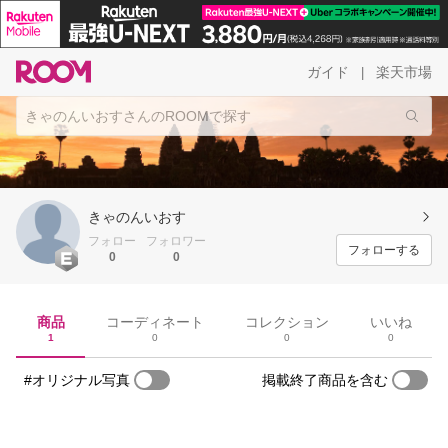
ガイド
楽天市場
|
きゃのんいおす
フォロー
フォロワー
フォローする
0
0
商品
コーディネート
コレクション
いいね
1
0
0
0
#オリジナル写真
掲載終了商品を含む