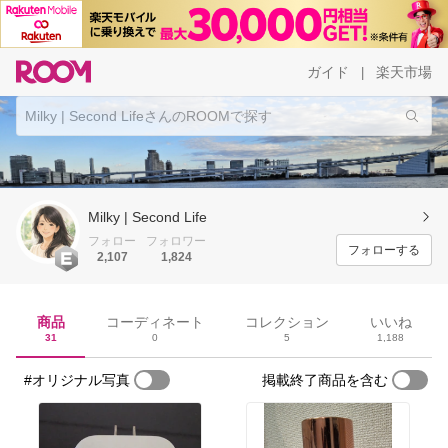
ガイド
楽天市場
|
Milky | Second Life
フォロー
フォロワー
フォローする
2,107
1,824
商品
コーディネート
コレクション
いいね
31
0
5
1,188
#オリジナル写真
掲載終了商品を含む