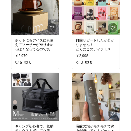
ホットにもアイスにも使
何回リピートしたか分か
えてソーサーが滑り止め
りません！
っぽくなってるので良い
とくにこのティラミス味
です◎
は他にはなくて
￥2,970
￥2,998
オシャレで使うのが楽し
本当に美味しい&
#9825;
みです&
5
#9825;&
0
#9825;
普通にカフェドリンクと
3
0
して美味しいです！
キャンプ初心者で、収納
炭酸の泡がモチモチで弾
ボックスを探してた所、
力が凄いです！パックと