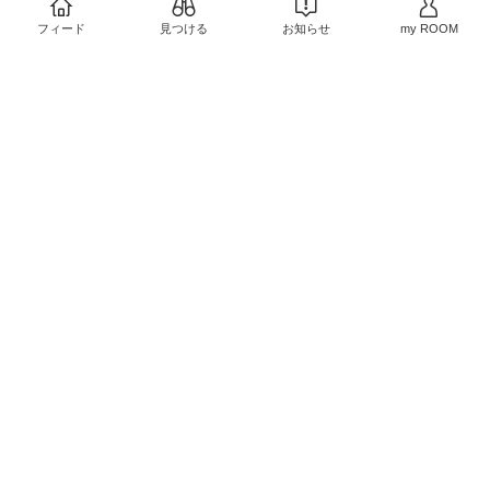
需品
プラコスメ
#ナチュラル
￥568
コスメ
#底見えコスメ
#
フィード
見つける
お知らせ
my ROOM
売切れ
買って良かった
#おこも
￥1,060
1
0
り美容
0
0
今の時期はマスト♡
#買
ってよかった
#保湿
#ベ
ツヤ感が良いです♡
#買
ストコスメ
#ナチュラル
ってよかった
#底見えコ
コスメ
#保湿重視
スメ
#ナチュラルコスメ
￥4,290〜
#おすすめコスメ
#人気コ
￥3,750〜
0
0
スメ
0
0