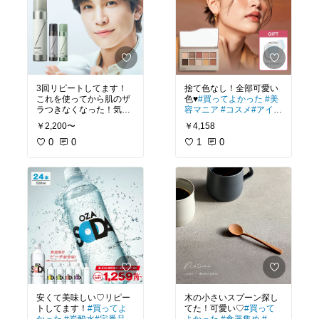
3回リピートしてます！
捨て色なし！全部可愛い
これを使ってから肌のザ
色♥
#買ってよかった
#美
ラつきなくなった！気に
容マニア
#コスメ
#アイシ
なる毛穴ケアも出来てこ
ャドウパレット
#韓国コ
￥2,200〜
￥4,158
れからも使います♡
#ベ
スメ
ストコスメ
0
0
#つや肌
#お
1
0
すすめスキンケア
#毛穴
ケア
安くて美味しい♡リピー
木の小さいスプーン探し
トしてます！
#買ってよ
てた！可愛い♡
#買って