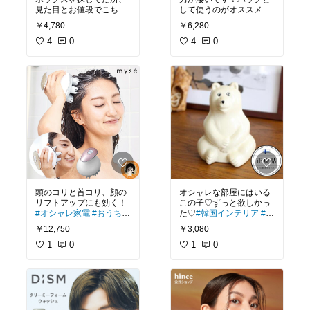
見た目とお値段でこちら
して使うのがオススメで
に決めました。
す♡
#オリジナル写真
#買
￥4,780
￥6,280
しっかりしてますし、サ
ってよかった
#透明感
#
イズも調度良さそうで
4
0
美肌
4
#つや肌
0
#時短美容
#
お値段以上だと思いま
炭酸美容
#炭酸泡パック
す。これから沢山使いた
いです。
頭のコリと首コリ、顔の
オシャレな部屋にはいる
リフトアップにも効く！
この子♡ずっと欲しかっ
#オシャレ家電
#おうち時
た♡
#韓国インテリア
#ナ
間充実
#生活家電
チュラルインテリア
#北
￥12,750
￥3,080
欧雑貨
1
0
1
0