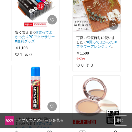
安く買える♡
#買ってよ
かった
#PCアクセサリー
可愛い♡髪飾りに使いま
#便利グッズ
した♡
#買ってよかった
#
フラワーアレンジ
#ドラ
￥1,108
イフラワー
￥1,500
1
0
売切れ
0
0
これを付ければ頑固なシ
アプリでこのページを見る
開く
ミも落ちる！
#買ってよ
かった
#ランドリー
#必
これで毛穴れす♡
#プチ