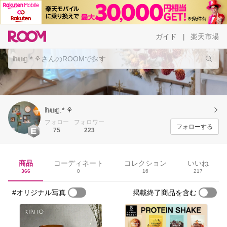
ガイド
楽天市場
|
𝕙𝕦𝕘.* ⚘
フォロー
フォロワー
フォローする
75
223
商品
コーディネート
コレクション
いいね
366
0
16
217
#オリジナル写真
掲載終了商品を含む