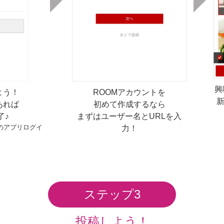
興
よう！
ROOMアカウントを
あれば
初めて作成するなら
了♪
まずはユーザー名とURLを入
のアプリログイ
力！
ステップ3
投稿しよう！