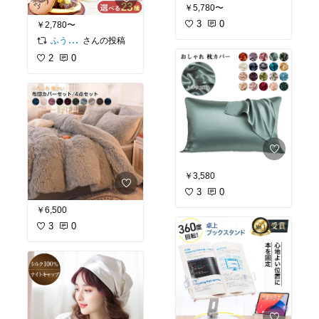
￥5,780〜
3
0
￥2,780〜
さんの投稿
ふう🧸🌷かわいい暮らし
2
0
￥3,580
3
0
￥6,500
3
0