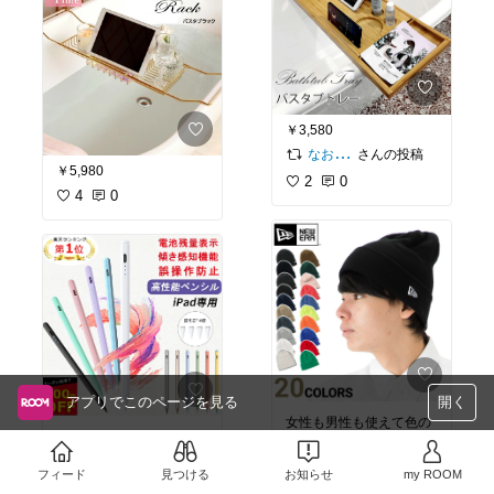
￥3,580
さんの投稿
なお⌇便利グッズでゆとり時間をつくるママ
￥5,980
2
0
4
0
アプリでこのページを見る
開く
女性も男性も使えて色の
いつか試したい
種類も豊富！ NEW ERA
だから高品質で確実に暖
￥1,860〜
かいし、締め付け感がな
フィード
見つける
お知らせ
my ROOM
￥3,520
3
0
く被りやすいので値段相