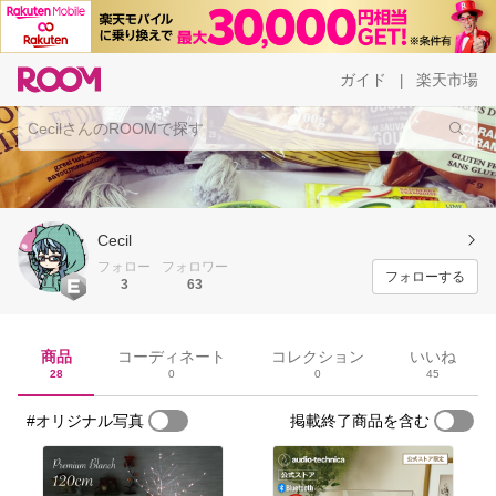
ガイド
楽天市場
|
Cecil
フォロー
フォロワー
フォローする
3
63
商品
コーディネート
コレクション
いいね
28
0
0
45
#オリジナル写真
掲載終了商品を含む