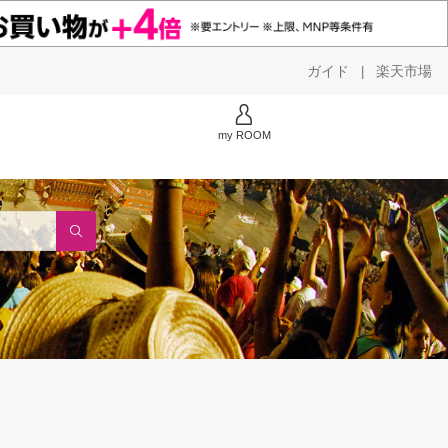
ガイド
楽天市場
|
my ROOM