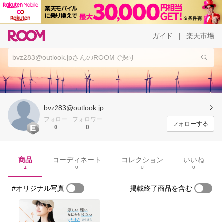
ガイド
楽天市場
|
bvz283@outlook.jp
フォロー
フォロワー
フォローする
0
0
商品
コーディネート
コレクション
いいね
1
0
0
0
#オリジナル写真
掲載終了商品を含む