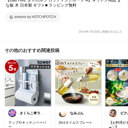
な板 木 日本製 ギフト■ ラッピング無料
arekore by HOTCHPOTCH
2014年7月15日に投稿されました
その他のおすすめ関連投稿
さくらこ🌸ラク
なみぷん
ピク
する暮らしnote
ラップやキッチンペーパ
2in1オイルスプレー⭐︎
【お料理が
ー
🍳✨】