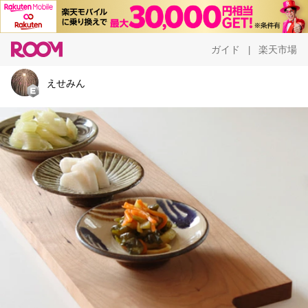
ガイド
楽天市場
|
えせみん