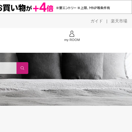
ガイド
楽天市場
|
my ROOM