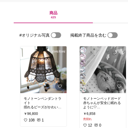
商品
425
#オリジナル写真
掲載終了商品を含む
モノトーンペンダントラ
モノトーンベッドガード
イト
赤ちゃんが安全に眠れる
揺れるビーズがかわいい
ように🤍
🤍
￥96,800
￥6,858
#モノトーン
売切れ
#モノトーン
108
1
#モノクロ
#モノクロ
#白黒
12
0