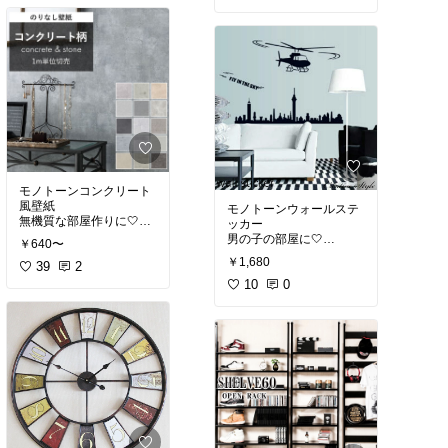
#白黒
#白黒
#モノトーンインテリア
#モノトーンインテリア
#カッコいい部屋
#カッコいい部屋
#大人女子
#大人女子
モノトーンコンクリート
風壁紙
モノトーンウォールステ
無機質な部屋作りに🤍
ッカー
男の子の部屋に🤍
￥640〜
#モノトーン
￥1,680
#モノクロ
39
2
#モノトーン
#白黒
#モノクロ
10
0
#モノトーンインテリア
#白黒
#カッコいい部屋
#モノトーンインテリア
#大人女子
#カッコいい部屋
#大人女子