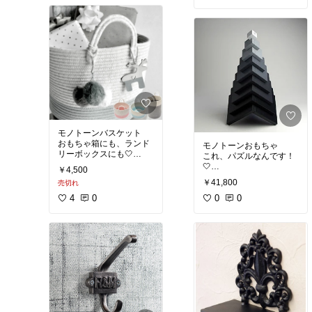
#白黒
#モノトーンインテリア
#モノトーンインテリア
#カッコいい部屋
#カッコいい部屋
#大人女子
#大人女子
モノトーンバスケット
おもちゃ箱にも、ランド
モノトーンおもちゃ
リーボックスにも🤍
これ、パズルなんです！
🤍
￥4,500
#モノトーン
￥41,800
売切れ
#モノクロ
#モノトーン
#白黒
4
0
#モノクロ
0
0
#モノトーンインテリア
#白黒
#カッコいい部屋
#モノトーンインテリア
#大人女子
#カッコいい部屋
#大人女子