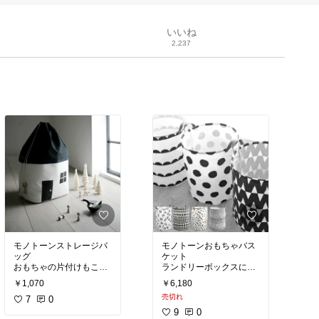
いいね
2,237
モノトーンストレージバ
モノトーンおもちゃバス
ッグ
ケット
おもちゃの片付けもこれ
ランドリーボックスにも
なら楽しくできそう🤍
🤍
￥1,070
￥6,180
売切れ
#モノトーン
7
0
#モノトーン
#モノクロ
#モノクロ
9
0