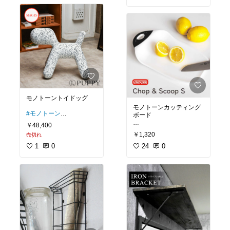
#モノトーンインテリア
#モノトーンインテリア
#カッコいい部屋
#カッコいい部屋
#大人女子
#大人女子
モノトーントイドッグ
モノトーンカッティング
#モノトーン
ボード
#モノクロ
￥48,400
#白黒
#モノトーン
￥1,320
売切れ
#モノトーンインテリア
#モノクロ
#カッコいい部屋
1
0
#白黒
24
0
#大人女子
#モノトーンインテリア
#カッコいい部屋
#大人女子