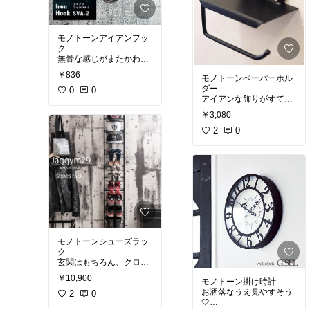
モノトーンアイアンフッ
ク
無骨な感じがまたかわい
い🤍
￥836
モノトーンペーパーホル
ダー
#モノトーン
0
0
アイアンな飾りがすてき
#モノクロ
🤍
#白黒
￥3,080
#モノトーンインテリア
#モノトーン
2
0
#カッコいい部屋
#モノクロ
#大人女子
#白黒
#モノトーンインテリア
#カッコいい部屋
#大人女子
モノトーンシューズラッ
ク
玄関はもちろん、クロー
ゼットにも🤍
￥10,900
モノトーン掛け時計
お洒落なうえ見やすそう
#モノトーン
2
0
🤍
#モノクロ