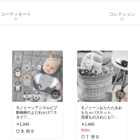
コーディネート
コレクション
0
17
モノトーンアニマルビブ
モノトーンおりたたみお
動物柄のよだれかけ🤍ス
もちゃバスケット
タイ🤍
洗濯もの入れにも🤍
￥1,045
￥1,400
#モノトーン
#モノトーン
売切れ
#モノクロ
8
0
#モノクロ
#白黒
#白黒
7
0