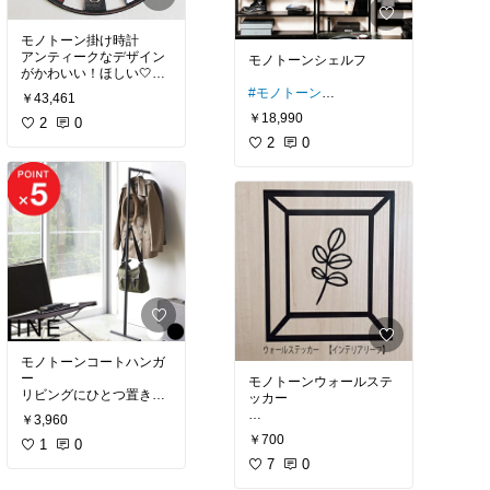
モノトーン掛け時計
アンティークなデザイン
モノトーンシェルフ
がかわいい！ほしい🤍
#モノトーン
￥43,461
#モノトーン
#モノクロ
￥18,990
#モノクロ
2
0
#白黒
#白黒
#モノトーンインテリア
2
0
#モノトーンインテリア
#カッコいい部屋
#カッコいい部屋
#大人女子
#大人女子
モノトーンコートハンガ
ー
モノトーンウォールステ
リビングにひとつ置きた
ッカー
い🤍
￥3,960
#モノトーン
￥700
#モノトーン
1
0
#モノクロ
#モノクロ
#白黒
7
0
#白黒
#モノトーンインテリア