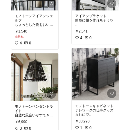
モノトーンアイアンシェ
アイアンブラケット
ルフ
簡単に棚を作れちゃう🤍
ちょっとした物をおいた
り飾りたい🤍
#モノトーン
￥1,540
￥2,541
#モノクロ
売切れ
#モノトーン
#白黒
4
0
#モノクロ
#モノトーンインテリア
4
0
#白黒
#カッコいい部屋
#モノトーンインテリア
#大人女子
#カッコいい部屋
#大人女子
モノトーンキャビネット
モノトーンペンダントラ
テレワークの仕事グッズ
イト
入れに🤍
自然な風合いがすてき🤍
￥33,990
￥6,990
#モノトーン
#モノトーン
#モノクロ
1
0
#モノクロ
0
0