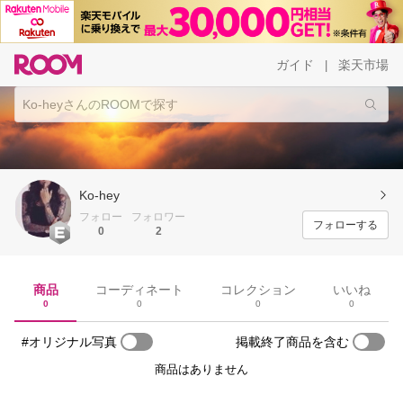
ガイド
楽天市場
|
Ko-hey
フォロー
フォロワー
フォローする
0
2
商品
コーディネート
コレクション
いいね
0
0
0
0
#オリジナル写真
掲載終了商品を含む
商品はありません