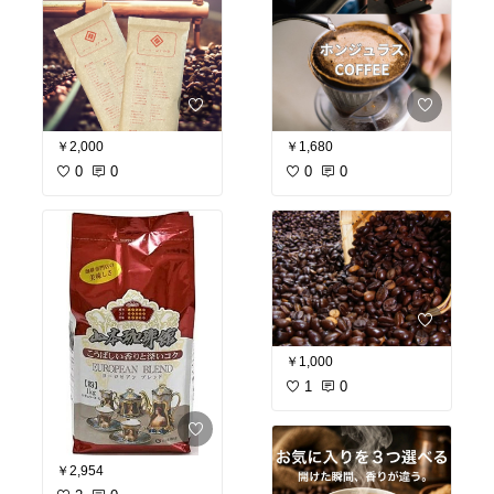
￥2,000
￥1,680
0
0
0
0
￥1,000
1
0
￥2,954