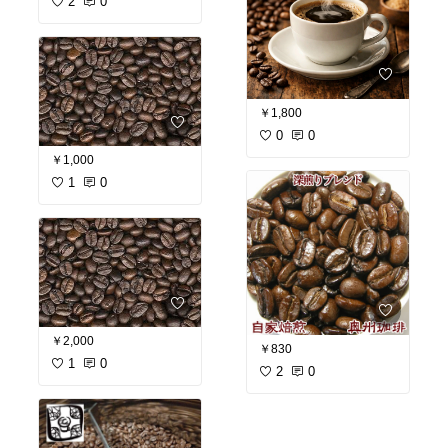
2
0
￥1,800
0
0
￥1,000
1
0
￥2,000
￥830
1
0
2
0