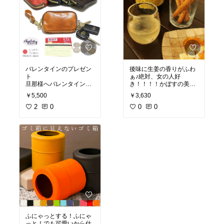
バレンタインのプレゼン
後味に生姜の香りがふわ
ト
ぁ♪絶対、女の人好
旦那様へバレンタインの
き！！！！かぼすの美味
プレゼントです。
しい甘酸っぱさのなか
￥5,500
￥3,630
以前も同じような小物入
に、生姜さんこんにちわ♪
れをつかっていました
2
0
２本買ったけどあっとい
0
0
が、ぼろぼろになってし
うまに飲んじゃったｗリ
まい新しいものを探して
ピしたい！！！
いました。
本皮でしっかりしている
し、チャック部分も太目
のしっかりしたチャック
になっています。
そして何気にストラップ
部分がもちやすく使い勝
手が良さそうです。
もし、プレゼントでいら
ないって言われたら自分
で使おうと思っていたけ
ど、
ふにゃっとする！ふにゃ
すっかりお気に入りらし
っと！でも可愛いから仕