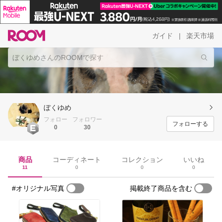
ガイド
楽天市場
|
ぼくゆめ
フォロー
フォロワー
フォローする
0
30
商品
コーディネート
コレクション
いいね
11
0
0
0
#オリジナル写真
掲載終了商品を含む