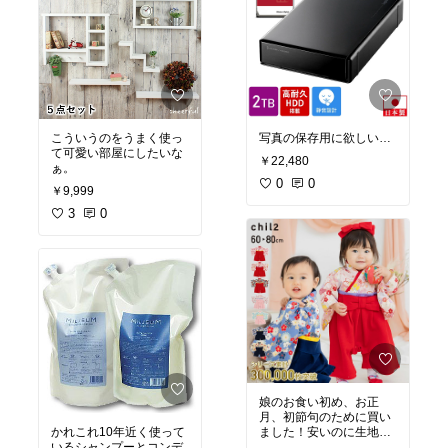
こういうのをうまく使っ
写真の保存用に欲しい…
て可愛い部屋にしたいな
￥22,480
0
0
￥9,999
3
0
娘のお食い初め、お正
月、初節句のために買い
かれこれ10年近く使って
ました！安いのに生地も
いるシャンプーとコンデ
しっかりしているし、柄