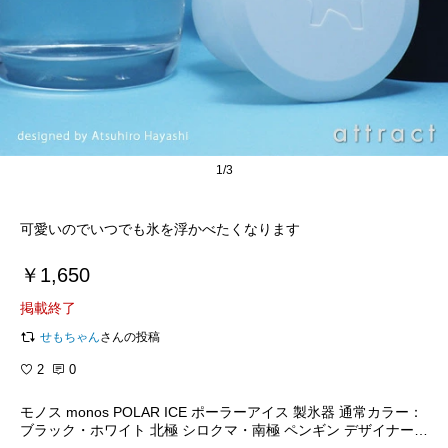
1/3
可愛いのでいつでも氷を浮かべたくなります
￥1,650
掲載終了
せもちゃん
さんの投稿
2
0
モノス monos POLAR ICE ポーラーアイス 製氷器 通常カラー：
ブラック・ホワイト 北極 シロクマ・南極 ペンギン デザイナー：
林 篤弘 シリコン樹脂 グラス 氷 ロック プレゼント ギフト 贈り