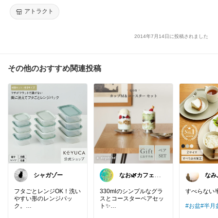
物【HLS_DU】
アトラクト
2014年7月14日に投稿されました
その他のおすすめ関連投稿
シャガゾー
なお🌿カフェ風
なみ
インテリア・雑
貨好き
フタごとレンジOK！洗い
330mlのシンプルなグラ
すべらない半
やすい形のレンジパッ
スとコースターペアセッ
ク。
ト✨
#お盆
#半月
ウォーターグラス・ビー
らない
#食