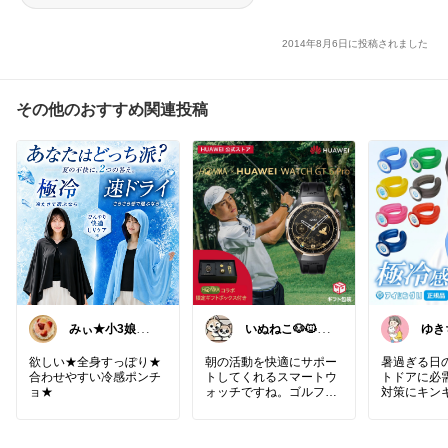
2014年8月6日に投稿されました
その他のおすすめ関連投稿
みぃ★小3娘マ
いぬねこ🐶🐱仕
ゆき
マ
事も暮らしも楽
🐈🩷
しく☺︎
欲しい★全身すっぽり★
朝の活動を快適にサポー
暑過ぎる日
合わせやすい冷感ポンチ
トしてくれるスマートウ
トドアに必
ョ★
ォッチですね。ゴルフ機
対策にキン
能やフィットネストラッ
ネッククーラ
カーを搭載し、心電図分
析で健康を見守ることが
正規品 アイ