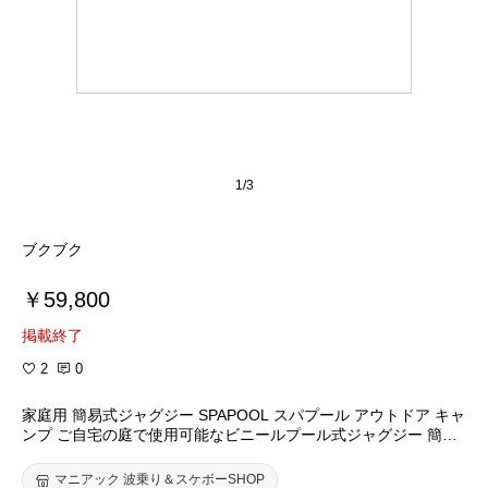
1/3
ブクブク
￥59,800
掲載終了
2
0
家庭用 簡易式ジャグジー SPAPOOL スパプール アウトドア キャ
ンプ ご自宅の庭で使用可能なビニールプール式ジャグジー 簡易
式露天風呂 【あす楽対応】
マニアック 波乗り＆スケボーSHOP