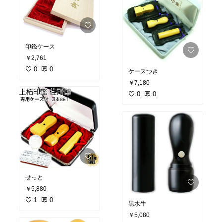
印鑑ケース
￥2,761
0
0
ケースつき
￥7,180
0
0
せっと
￥5,880
1
0
黒水牛
￥5,080