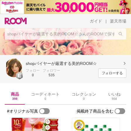
ガイド
楽天市場
|
shopバイヤーが厳選する美的ROOM☆
フォロー
フォロワー
フォローする
0
535
商品
コーディネート
コレクション
いいね
398
0
0
504
#オリジナル写真
掲載終了商品を含む