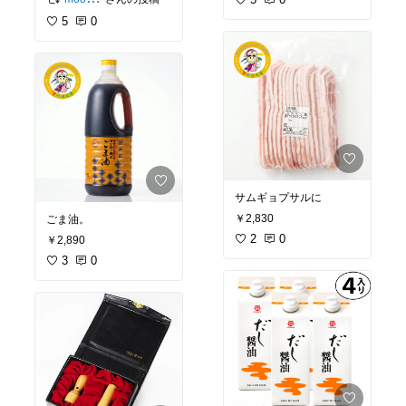
5
0
サムギョプサルに
￥2,830
ごま油。
2
0
￥2,890
3
0