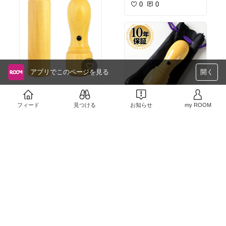
0
0
アプリでこのページを見る
開く
薩摩本柘
￥5,200
フィード
見つける
お知らせ
my ROOM
0
0
代表印
￥2,280
0
0
ゴム印