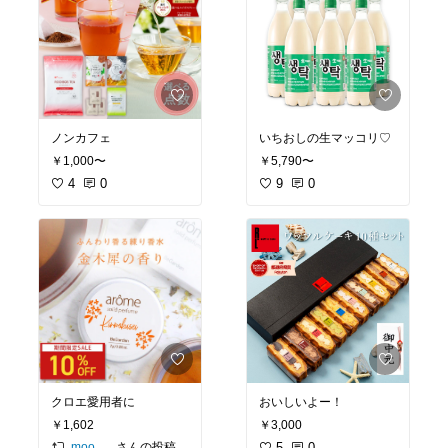
ノンカフェ
いちおしの生マッコリ♡
￥1,000〜
￥5,790〜
4
0
9
0
クロエ愛用者に
おいしいよー！
￥1,602
￥3,000
さんの投稿
5
0
moon🌙ｵﾘｼﾞﾅﾙ写真多め📸