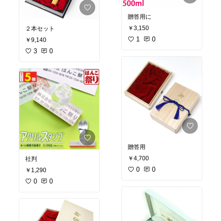
贈答用に
￥3,150
２本セット
1
0
￥9,140
3
0
贈答用
￥4,700
社判
0
0
￥1,290
0
0