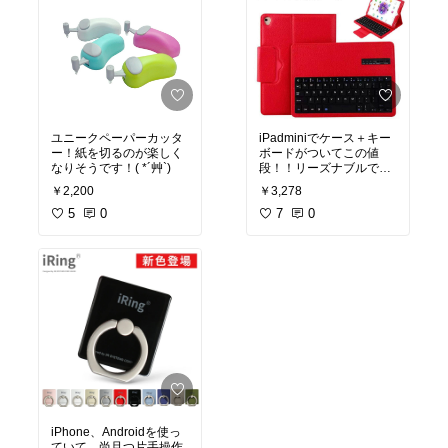
ユニークペーパーカッタ
iPadminiでケース＋キー
ー！紙を切るのが楽しく
ボードがついてこの値
なりそうです！( *´艸`)
段！！リーズナブルです(
*´艸`)
￥2,200
￥3,278
5
0
7
0
iPhone、Androidを使っ
ていて、尚且つ片手操作