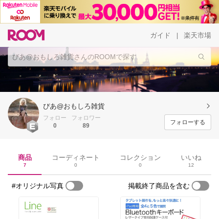
ガイド
楽天市場
|
びあ@おもしろ雑貨
フォロー
フォロワー
フォローする
0
89
商品
コーディネート
コレクション
いいね
7
0
0
12
#オリジナル写真
掲載終了商品を含む