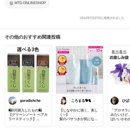
MTG ONLINESHOP
2014年7月27日に投稿されました
その他のおすすめ関連投稿
gorodishche
ころまる🐕🐈も
ひば
ふもふ愛好家💓
あり
いま
🛍️8月購入したもの🛍️
【しなやかに強く、美し
「アロマラ
【グリーンノート ヘアカ
く✨】
みたいけど
ラースティック】
髪のパサつきが気になる
ばいいかわ
ヘナやカラー後の伸びて
方、いますよね。
🥺」
きた白髪隠しに♪
このセットで、手軽にケ