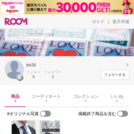
ガイド
楽天市場
|
bh26
フォロー
フォロワー
フォローする
0
3
商品
コーディネート
コレクション
いいね
1
0
0
0
#オリジナル写真
掲載終了商品を含む