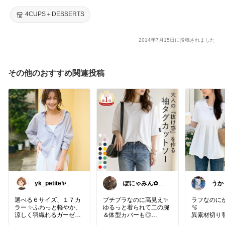
ンピース 【メール便対応可♪】 E14807
4CUPS＋DESSERTS
2014年7月15日に投稿されました
その他のおすすめ関連投稿
yk_petite✨あ
ぽにゃみん✿お
うか＊
りがとう😊
久しぶりです🌺
選べる６サイズ、１７カ
プチプラなのに高見え✨
ラフなのに
ラー ✨ふわっと軽やか、
ゆるっと着られて二の腕
🫧
涼しく羽織れるガーゼシ
＆体型カバーも◎
異素材切り
ャツ
毎日使える大人の万能T
Tシャツ⭐️