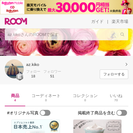
ガイド
楽天市場
|
az.kiko
フォロー
フォロワー
フォローする
18
51
商品
コーディネート
コレクション
いいね
4
0
0
70
#オリジナル写真
掲載終了商品を含む