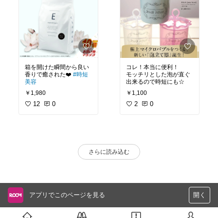
箱を開けた瞬間から良い
コレ！本当に便利！
香りで癒された❤️
#時短
モッチリとした泡が直ぐ
美容
出来るので時短にも☆
￥1,980
￥1,100
12
0
2
0
さらに読み込む
アプリでこのページを見る
開く