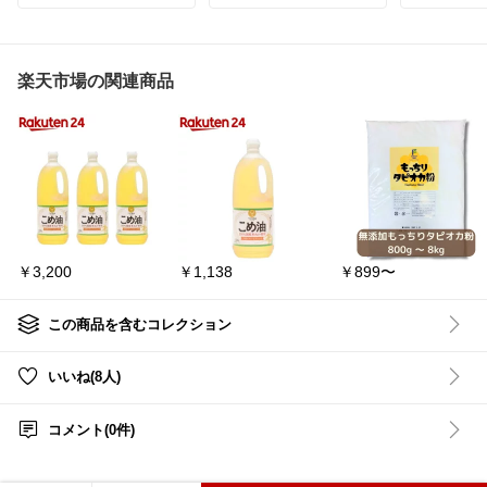
#お茶漬け
#おうちごはん
いも好きにはたまらない
150gの食
#映えグルメ
#お試しセッ
美味しさ😋
温めるだけ
ト
蒸したり茹でたりするだ
けでも、じゃがいもの甘
#煮込みハ
みがしっかり感じられて
ズインハン
楽天市場の関連商品
美味しい♡
食品
#おう
バターをのせてじゃがバ
ターにしたり、ポテトサ
ラダやコロッケ、肉じゃ
がにも◎
ホクホク感が楽しめるの
で、いろいろなお料理に
使いたくなります🥔
北海道・真狩産の新じゃ
￥3,200
￥1,138
￥899〜
がをたっぷり9kg✨
旬の美味しさを家族みん
なで楽しみたい方におす
すめ♡
この商品を含むコレクション
#北あかり
#新じゃが
いいね(8人)
#北海道産
#じゃがいも
#おうちごはん
コメント(0件)