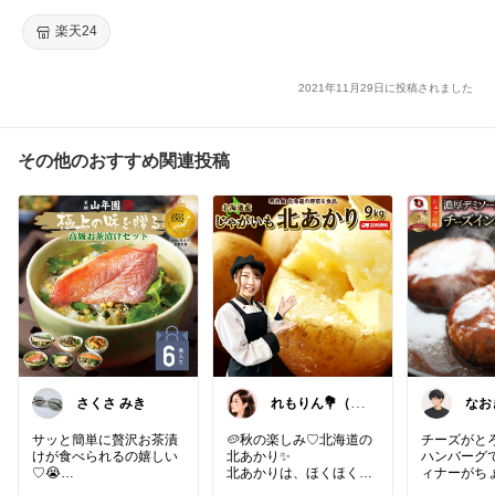
楽天24
2021年11月29日に投稿されました
その他のおすすめ関連投稿
さくさ みき
れもりん💐（ア
なお
イコン変更しま
した）
サッと簡単に贅沢お茶漬
🥔秋の楽しみ♡北海道の
チーズがと
けが食べられるの嬉しい
北あかり✨
ハンバーグ
♡😭
北あかりは、ほくほく＆
ィナーがち
ほんのり甘くて、じゃが
🧀✨