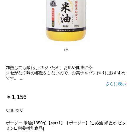
1/5
加熱しても酸化しづらいため、お肌や健康に◎
クセがなく味の邪魔をしないので、お菓子やパン作りにおすすめ
です。
料理に使えば素材の旨みが引き立たされ、より一層美味しいもの
さらに表示
に♪
揚げ物に使うと、あっさりとカラッとした仕上がりになります。
￥1,156
#油
#オイル
#健康
#美肌
#美容
#お菓子作り
#パン作り
#アレル
ギー
#こども
#料理
#ヘルシー
8
0
ボーソー 米油(1350g)【spts1】【ボーソー】[こめ油 米ぬか ビタ
ミンE 栄養機能食品]