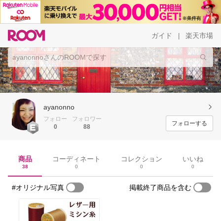
ガイド
楽天市場
|
ayanonno
フォロー
フォロワー
フォローする
0
88
商品
コーディネート
コレクション
いいね
38
0
0
0
#オリジナル写真
掲載終了商品を含む