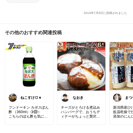
2014年7月9日に投稿されました
その他のおすすめ関連投稿
ねこすけ🍞👦
なおき
まつ
ィフ
めく
フンドーキン カボスぽん
チーズがとろける煮込み
新潟県産ひ
酢 （360ml）🍋‍🟩✨
ハンバーグで、おうちデ
低温乾燥で
こちらのぽん酢も気にな
ィナーがちょっと贅沢に
添加のにん
ります🤔💕
🧀✨
ー。原材料
夏はポン酢が食べたくな
150gの食べ応えサイズを
み、内容量1
温めるだけで、本格洋食
です。料理