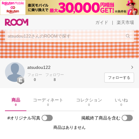
ガイド
楽天市場
|
atsudou122
フォロー
フォロワー
フォローする
0
8
商品
コーディネート
コレクション
いいね
0
0
0
0
#オリジナル写真
掲載終了商品を含む
商品はありません