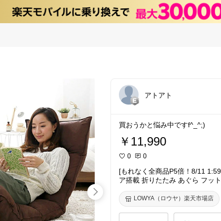
アトアト
買おうかと悩み中ですf^_^;)
￥11,990
0
0
[もれなく全商品P5倍！8/11 1:
ア搭載 折りたたみ あぐら フット
掛け 一人用 ソファー ソファ 座
い おしゃれ フロアチェア こたつ
LOWYA（ロウヤ）楽天市場店