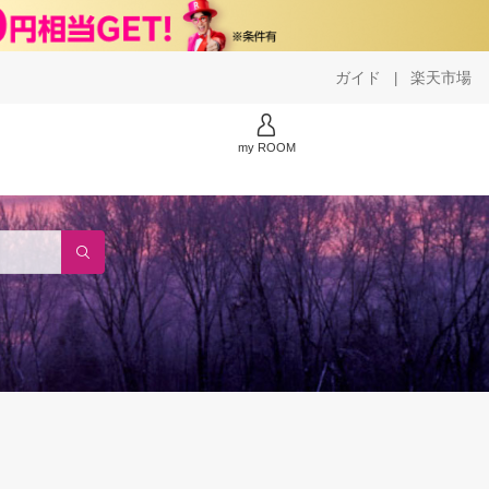
ガイド
楽天市場
|
my ROOM