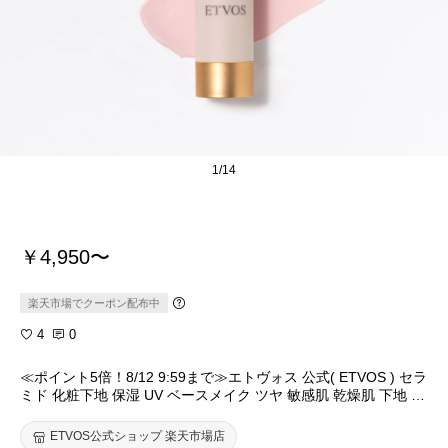
1/14
￥4,950〜
楽天市場でクーポン配布中
4
0
≪ポイント5倍！8/12 9:59まで≫エトヴォス 公式( ETVOS ) セラ
ミド 化粧下地 保湿 UV ベースメイク ツヤ 敏感肌 乾燥肌 下地 低
刺激 パラベンフリー ベース 日本製 「 ミネラルインナートリー
トメントベース 25ml SPF31 PA+++」【30日間返品保証】
ETVOS公式ショップ 楽天市場店