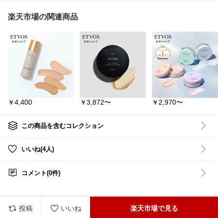
🍃低刺激処方
場所を選び
🍃肌にすぐ浸透
#楽天市場
#楽天ROOM
#
が苦手な方
楽天市場の関連商品
🍃ヒアルロン酸配合で乾
楽天おすすめ商品
#なつ
い、さわや
燥対策に
のおすすめ商品
#AROMA
😊
🍃サラサラしてる
TICA
#アロマティカ
#ヘ
🍃ほのかに緑茶にシトラ
ッドスクラブ
#スカルプ
フィアンセ
スを足した香り
スクラブ
#頭皮ケア
#ヘ
ト ピュア
ッドスパ
#スカルプケア
普段の化粧水の前に使う
#ヘアケア
#頭皮クレンジ
#フィアンセ
と、水分のバランスや肌
ング
#毛穴ケア
#皮脂ケ
スト
#ピ
の油分を整えてくれて、
ア
#角質ケア
#美髪ケア
#
ーの香り
よりたまご肌に🥚
ツヤ髪
#さらさらヘア
#
ラザ
#DAIL
韓国コスメ
#韓国美容
#
レグランス
￥4,400
￥3,872〜
￥2,970〜
気になる方は「楽天市場
美容好きさんと繋がりた
で詳細を見る」をチェッ
い
#おうち美容
#バスタ
クしてみてくださ👇
イム
#自分磨き
#美容ア
イテム
#ご褒美美容
#買
この商品を含むコレクション
ってよかった美容アイテ
#イニスフリー
ム
#ヘアケアルーティン
#導入美容液
いいね(4人)
#ヒアルロン酸美容液
*･゜ﾟ･*:.｡..｡.:*･'･*:.｡. .｡.:
#保湿ケア
*･゜ﾟ･* ･*:.｡.
#子育てママ
コメント(0件)
#韓国コスメ
----------------------------------
#乾燥対策
------------------
#スキンケア好きさんと
🚪 詳しくは下の【 楽天市
繋がりたい
場で詳細を見る 】をタッ
#楽天ROOM
プ👇
投稿
いいね
楽天市場で見る
#お買い物マラソン
----------------------------------