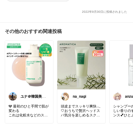
2022年9月30日に投稿されました
その他のおすすめ関連投稿
ユナ＠韓国美容
na_nagi
anzu
と雑貨
🩶 最初のひと手間で肌が
頭皮までスッキリ爽快𓂃
シャンプー
変わる
🤍おうちで贅沢ヘッドス
しい香りの
これは化粧水などのスキ
パ気分を楽しめるスクラ
ンス💕ひと
ンケアの前に使い、化粧
ブ🪞✨
上りのよう
水などの浸透をよくする
香りが広がり
ための美容液です。
*･゜ﾟ･*:.｡..｡.:*･'･*:.｡. .｡.:
しい香りな
*･゜ﾟ･* ･*:.｡.
活後、オフ