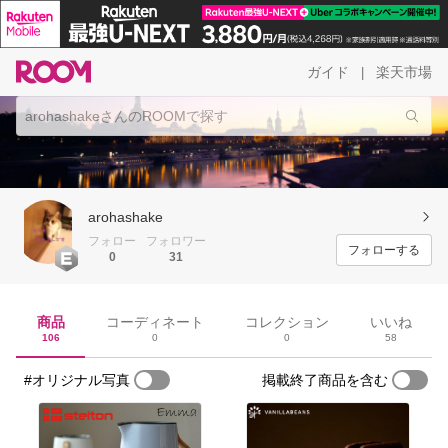
ガイド
楽天市場
|
arohashake
フォロー
フォロワー
フォローする
0
31
商品
コーディネート
コレクション
いいね
106
0
0
58
#オリジナル写真
掲載終了商品を含む