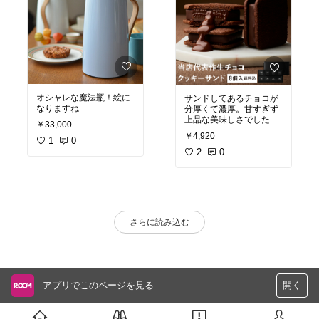
オシャレな魔法瓶！絵に
サンドしてあるチョコが
なりますね
分厚くて濃厚。甘すぎず
上品な美味しさでした
￥33,000
￥4,920
1
0
2
0
さらに読み込む
アプリでこのページを見る
開く