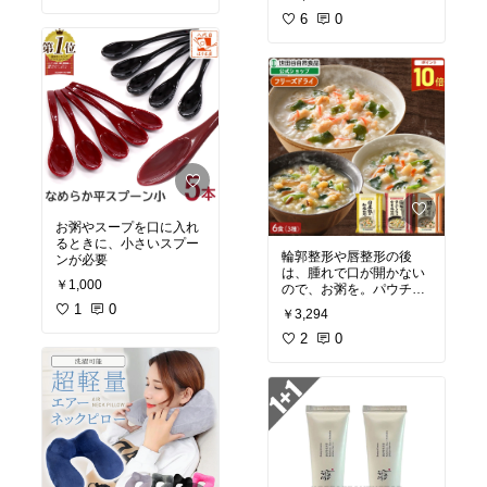
「ピュアプロテイン10
サプリと比較して吸収率
0」をずっと飲んでます
6
0
２倍&銅も含有されてお
り亜鉛と適切なバランス
を保てます
お粥やスープを口に入れ
るときに、小さいスプー
輪郭整形や唇整形の後
ンが必要
は、腫れで口が開かない
￥1,000
ので、お粥を。パウチタ
イプは水分で機内持ち込
1
0
￥3,294
みNGになるので、フリー
ズドライタイプを。
2
0