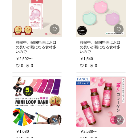
渡韓中、韓国料理はお口
渡韓中、韓国料理はお口
の臭いが気になる食材多
の臭いが気になる食材多
いので
いので
必須アイテム！
必須アイテム！
￥2,592〜
￥1,540
0
0
0
0
￥1,080
￥2,538〜