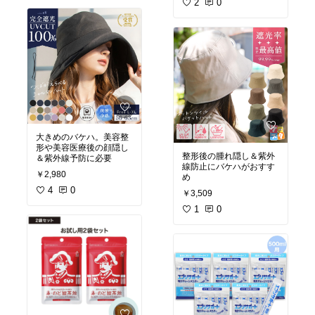
2
0
大きめのバケハ。美容整
形や美容医療後の顔隠し
整形後の腫れ隠し＆紫外
＆紫外線予防に必要
線防止にバケハがおすす
￥2,980
め
4
0
￥3,509
1
0