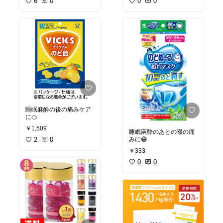
6
0
0
0
睡眠麻酔の後の痛みケア
に🍊
￥1,509
睡眠麻酔のあとの喉の痛
みに😷
2
0
￥333
0
0