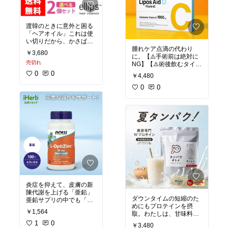
渡韓のときに意外と困る
「ヘアオイル」これは使
い切りだから、かさばる
腫れケア点滴の代わり
こともないし、オイルが
￥3,680
に。【⚠️手術前は絶対に
こぼれたりしないから安
売切れ
NG】【⚠️術後飲むタイミ
心👍
ングは必ずドクターに確
0
0
￥4,480
認してください】
0
0
亜鉛の吸収率を上げてく
れるので、亜鉛とセット
がおすすめ。
炎症を抑えて、皮膚の新
陳代謝を上げる「亜鉛」
ダウンタイムの短縮のた
亜鉛サプリの中でも「L
めにもプロテインを摂
オプティジンク」が🙆‍♀️
￥1,564
取。わたしは、甘味料な
どがない無添加タイプの
日本にある一般的な亜鉛
1
0
￥3,480