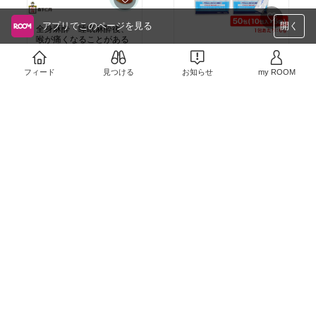
アプリでこのページを見る
開く
全身麻酔・睡眠麻酔後、
喉が痛くなることがある
麻酔後の体調不良が心配
のでお守りにもつのがオ
な人に。
ススメ
￥1,188
フィード
見つける
お知らせ
my ROOM
￥2,980
2
0
1
0
渡韓用SIM
目元整形後の腫れ隠し＆
￥1,650
紫外線防止
売切れ
￥1,999〜
2
0
1
0