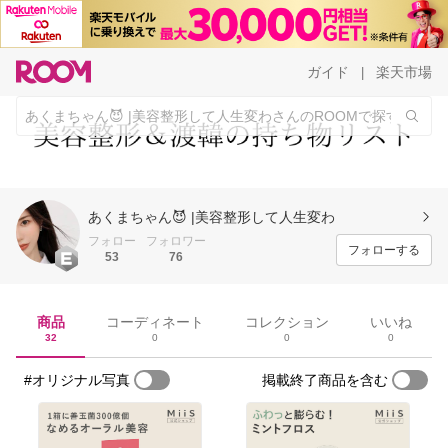
ガイド
楽天市場
|
あくまちゃん😈 |美容整形して人生変わ
フォロー
フォロワー
フォローする
53
76
商品
コーディネート
コレクション
いいね
32
0
0
0
#オリジナル写真
掲載終了商品を含む