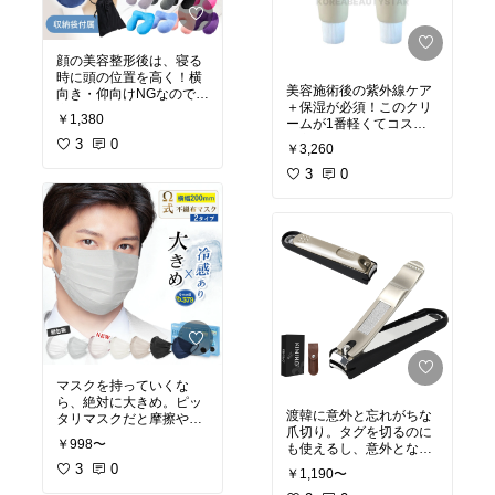
顔の美容整形後は、寝る
時に頭の位置を高く！横
美容施術後の紫外線ケア
向き・仰向けNGなので、
＋保湿が必須！このクリ
寝るときにネックピロー
￥1,380
ームが1番軽くてコスパ
があると便利で安心して
が良い✨
寝れる。
3
0
￥3,260
3
0
マスクを持っていくな
ら、絶対に大きめ。ピッ
渡韓に意外と忘れがちな
タリマスクだと摩擦や押
爪切り。タグを切るのに
さえつけられて、施術箇
￥998〜
も使えるし、意外とない
所が悪化してしまいます
と困ったことが数多くあ
3
0
￥1,190〜
るアイテム