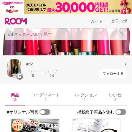
ガイド
楽天市場
|
arik
フォロー
フォロワー
フォローする
0
14
商品
コーディネート
コレクション
いいね
12
0
0
2
#オリジナル写真
掲載終了商品を含む