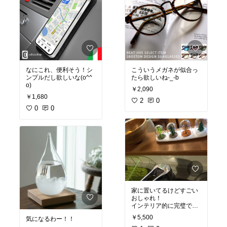
なにこれ、便利そう！シ
こういうメガネが似合っ
ンプルだし欲しいな(o^^
たら欲しいね-_-b
o)
￥2,090
￥1,680
2
0
0
0
家に置いてるけどすごい
おしゃれ！
インテリア的に完璧です^
_^
￥5,500
気になるわー！！