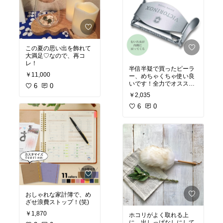
この夏の思い出を飾れて
大満足♡なので、再コ
レ！
半信半疑で買ったピーラ
￥11,000
ー、めちゃくちゃ使い良
いです！全力でオススメ
6
0
します(*´∀｀)ﾉ
￥2,035
6
0
おしゃれな家計簿で、め
ざせ浪費ストップ！(笑)
￥1,870
ホコリがよく取れる上
に、出しっぱなしにして