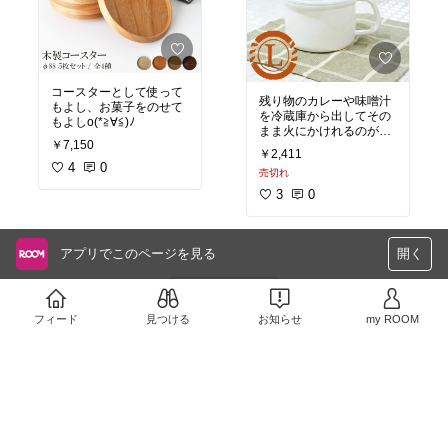
コースターとして使って
残り物のカレーや味噌汁
もよし、お菓子をのせて
を冷蔵庫から出してその
もよしo(*≧∀≦)ﾉ
まま火にかけれるのが便
￥7,150
利～！
￥2,411
4
0
売切れ
3
0
アプリでこのページを見る
開く
さらに読み込む
フィード
見つける
お知らせ
my ROOM