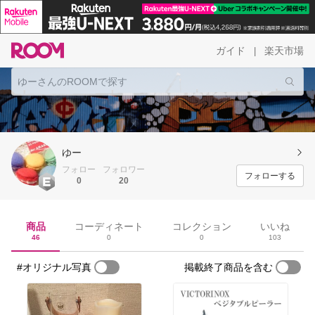
ガイド
楽天市場
|
ゆー
フォロー
フォロワー
フォローする
0
20
商品
コーディネート
コレクション
いいね
46
0
0
103
#オリジナル写真
掲載終了商品を含む