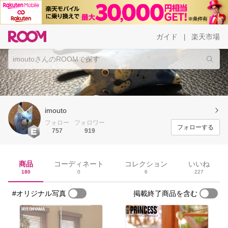
ガイド
楽天市場
|
imouto
フォロー
フォロワー
フォローする
757
919
商品
コーディネート
コレクション
いいね
180
0
6
227
#オリジナル写真
掲載終了商品を含む