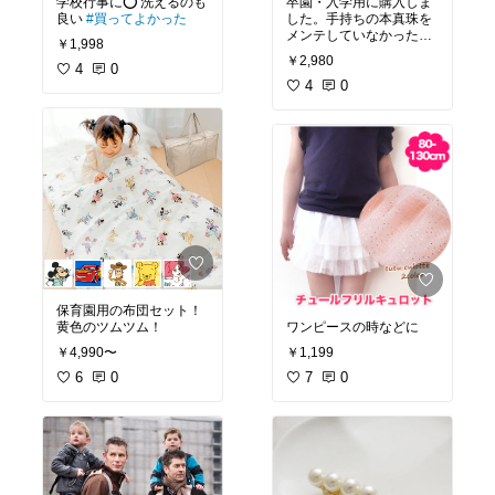
学校行事に⭕️ 洗えるのも
卒園・入学用に購入しま
良い
#買ってよかった
した。手持ちの本真珠を
メンテしていなかったの
￥1,998
で黄ばみと糸伸び状態。
￥2,980
4
0
#買ってよかった
#プチプ
ラ
#高見え
4
0
保育園用の布団セット！
黄色のツムツム！
ワンピースの時などに
￥4,990〜
￥1,199
6
0
7
0