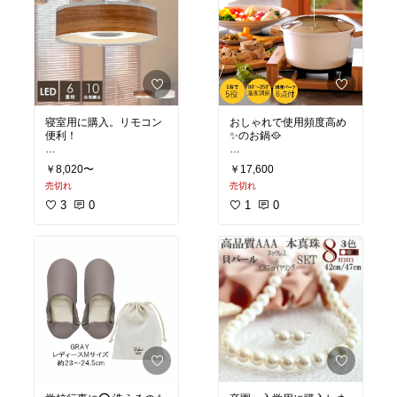
寝室用に購入。リモコン
おしゃれで使用頻度高め
便利！
✨のお鍋🥘
#買ってよかった
#子供部
￥8,020〜
￥17,600
屋
#シンプルインテリア
#買ってよかった
#オシャ
売切れ
売切れ
#ベッドルーム
#北欧
#模
レ家電
#最新テクノロジ
様替え
ー
#キッチン家電
#生活
3
0
1
0
家電
#時短家事