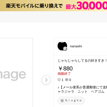
nanashi
じゃらじゃらしてるの好きすき
￥880
掲載終了
1
0
♪【メール便系か普通郵便にて送
ャラジャラ ニット ヘアゴム 
Ｇｉｕｇｈｏ