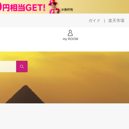
ガイド
楽天市場
|
my ROOM