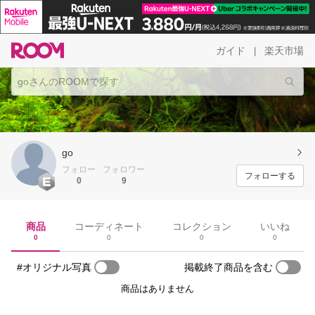
ガイド
楽天市場
|
go
フォロー
フォロワー
フォローする
0
9
商品
コーディネート
コレクション
いいね
0
0
0
0
#オリジナル写真
掲載終了商品を含む
商品はありません