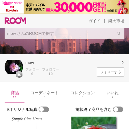
ガイド
楽天市場
|
mew
フォロー
フォロワー
フォローする
0
10
商品
コーディネート
コレクション
いいね
16
0
0
9
#オリジナル写真
掲載終了商品を含む