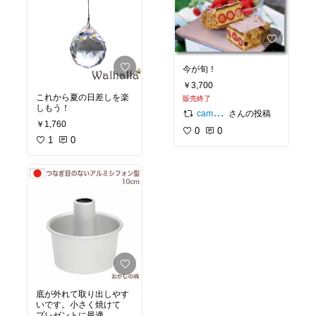
今が旬！
￥3,700
これから夏の日差しを楽
販売終了
しもう！
さんの投稿
camelove/mon style.
￥1,760
0
0
1
0
底が外れて取り出しやす
いです。小さく焼けて
プレゼントに最適