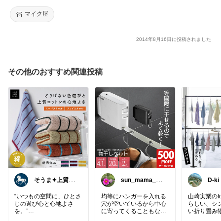
品） トロリー/キャリー/おしゃれ/折りたたみ/保冷カート/通販
マイク屋
2014年8月16日に投稿されました
その他のおすすめ関連投稿
そうま✦上質な
sun_mama_ro
D-ki
日常を
om
“いつもの空間に、ひとさ
均等にハンガーを入れる
山崎実業のt
じの遊び心と心地よさ
穴が空いているから中心
らしい、シ
を。”
に寄ってくることもなく
い折り畳み
コーマ綿のふんわりとし
乾きやすい
使わない時