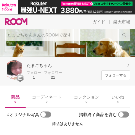
ガイド
楽天市場
|
たまごちゃん
フォロー
フォロワー
フォローする
1
21
商品
コーディネート
コレクション
いいね
0
0
0
4
#オリジナル写真
掲載終了商品を含む
商品はありません