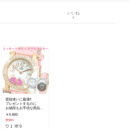
いいね
6
普段使いに最適‼︎
プレゼントするのに
お値段もお手頃な商品で
す
￥4,980
売切れ
1
0