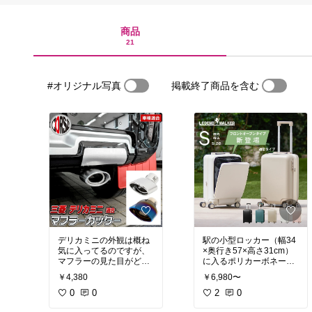
商品
21
#オリジナル写真
掲載終了商品を含む
デリカミニの外観は概ね
駅の小型ロッカー（幅34
気に入ってるのですが、
×奥行き57×高さ31cm）
マフラーの見た目がどう
に入るポリカーボネート
しても貧弱な為、また妻
のフロントオープン仕様
￥4,380
￥6,980〜
が乗ることが多いので、
を探して行き着いた。
排気音は変えたくなかっ
0
0
1番重要な幅の実寸が33.
2
0
たのもあり、こちらを購
5だったので仕様より大