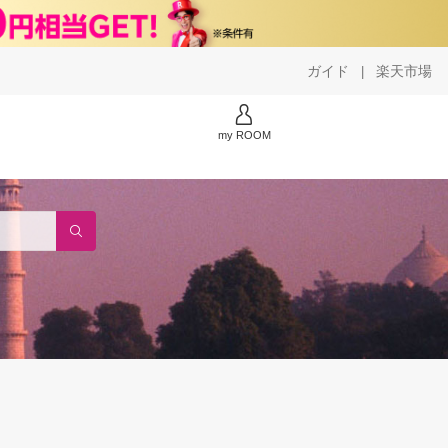
ガイド
楽天市場
|
my ROOM