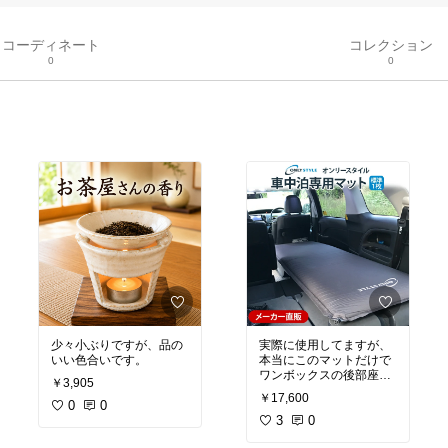
コーディネート
コレクション
0
0
少々小ぶりですが、品の
実際に使用してますが、
いい色合いです。
本当にこのマットだけで
ワンボックスの後部座席
￥3,905
の段差が気にならなくな
￥17,600
0
0
3
0