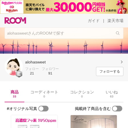
ガイド
楽天市場
|
alohasweet
フォロー
フォロワー
フォローする
21
91
商品
コーディネート
コレクション
いいね
33
0
0
63
#オリジナル写真
掲載終了商品を含む