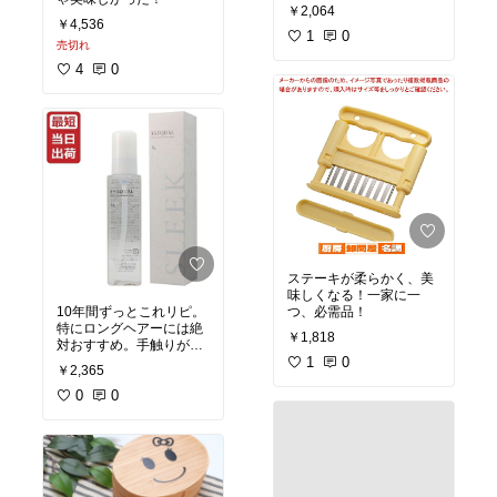
￥2,064
￥4,536
1
0
売切れ
4
0
ステーキが柔らかく、美
味しくなる！一家に一
10年間ずっとこれリピ。
つ、必需品！
特にロングヘアーには絶
￥1,818
対おすすめ。手触りがな
めらかになって、まるで
1
0
￥2,365
髪質が変わったように。
0
0