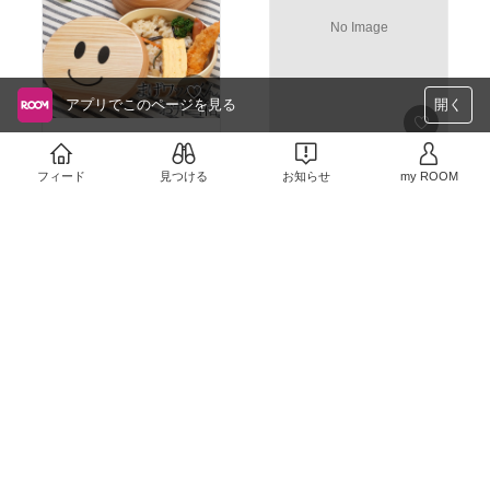
No Image
アプリでこのページを見る
開く
子供用お弁当用にカワイ
イまげわっぱのおべんと
この形が好き！肢のない
うは、おかずもごはをも
フィード
見つける
お知らせ
my ROOM
ワイングラスでお馴染み
美味しい。ワンランク上
￥3,700
のリーデル。こんなカラ
のお弁当作りに。
フルなのもあったのね。
0
0
￥7,020
カワイイ。
売切れ
3
0