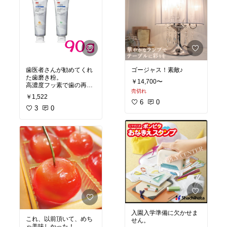
歯医者さんが勧めてくれ
ゴージャス！素敵♪
た歯磨き粉。
￥14,700〜
高濃度フッ素で歯の再石
売切れ
灰効果を促進！
￥1,522
6
0
3
0
入園入学準備に欠かせま
これ、以前頂いて、めち
せん。
ゃ美味しかった！