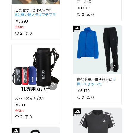
プールに
￥1,070
#お買い物メモ
#プチプラ
3
0
￥3,990
売切れ
2
0
自然学校、修学旅行に
#
買ってよかった
￥5,170
2
0
カバーのみ！安い
￥738
売切れ
2
0