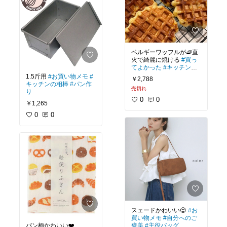
ベルギーワッフルが🧇直
火で綺麗に焼ける
#買っ
てよかった
#キッチンの
相棒
#あったら便利
#パ
1.5斤用
#お買い物メモ
#
￥2,788
ン作り
キッチンの相棒
#パン作
売切れ
り
0
0
￥1,265
0
0
スェードかわいい😍
#お
買い物メモ
#自分へのご
パン柄かわいい❤️
褒美
#主役バッグ