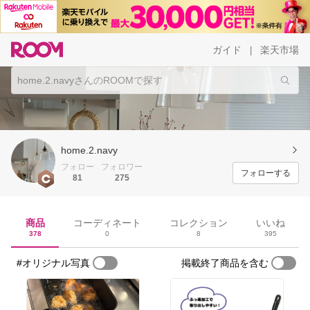
ガイド
楽天市場
|
home.2.navy
フォロー
フォロワー
フォローする
81
275
商品
コーディネート
コレクション
いいね
378
0
8
395
#オリジナル写真
掲載終了商品を含む