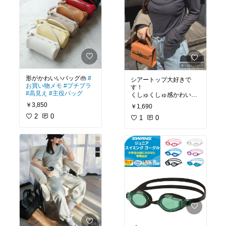
形がかわいいバッグ👜
#
シアートップ大好きで
お買い物メモ
#プチプラ
す！
#高見え
#主役バッグ
くしゅくしゅ感かわいい
#お買い物メモ
#プチプラ
￥3,850
￥1,690
#秋コーデ
2
0
1
0