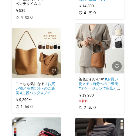
ベンチタイムに
￥14,300
￥539
4
0
4
0
茶色かわいい🤎
#お買い
こっちも気になる
#お買
物メモ
#自分へのご褒美
い物メモ
#自分へのご褒
#オケージョン
#高見え
#
美
#主役バッグ
#プチプ
冬小物
￥19,980
ラ
#冬小物
￥9,299〜
売切れ
1
0
2
0