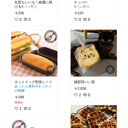
丸型もいいな！綺麗に焼
ける
#パン作り
#パン作り
￥206
￥220
0
0
0
0
ホットドッグ型安い！
#
猫型🐱パン型
あったら便利
#キッチン
￥2,058
の相棒
2
0
￥188
売切れ
1
0