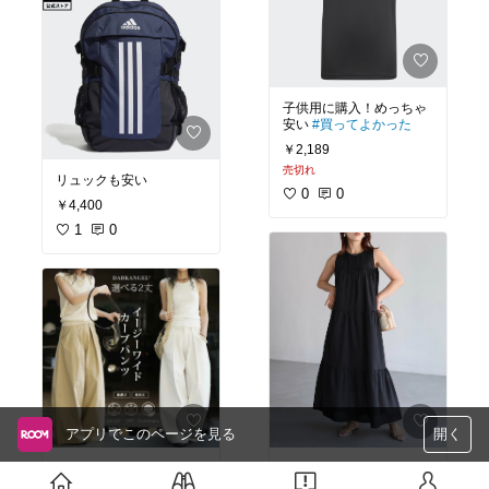
子供用に購入！めっちゃ
安い
#買ってよかった
￥2,189
売切れ
リュックも安い
0
0
￥4,400
1
0
アプリでこのページを見る
開く
形が好き！
#お買い物メ
茶色が気になる🤎
#お買
モ
#ワンマイルウェア
#
い物メモ
#夏も使える