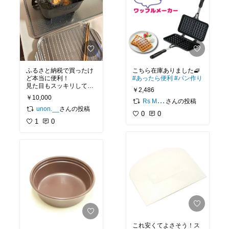
ふるさと納税で買ったけ
こちら在庫ありました🧇
ど本当に便利！
#あったら便利
#パン作り
見た目もスッキリしてて
￥2,486
良き
#お弁当づくり
#あ
￥10,000
ったら便利
#時短料理
#
さんの投稿
Rs MaMariKo
キッチンの相棒
さんの投稿
unon.__
0
0
1
0
これ安くてよさそう！ス