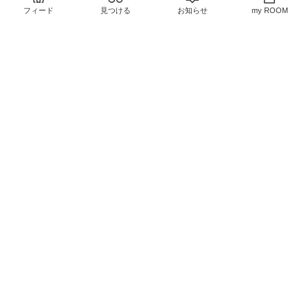
夏コーデ
フィード
見つける
お知らせ
my ROOM
￥3,500
￥1,898
売切れ
売切れ
0
0
0
0
細見えTシャツ
#お買い物
かわいいtシャツ🩷
#お買
メモ
#韓国ファッション
い物メモ
#プチプラ
#休日スタイル
￥550
￥3,410
4
0
2
0