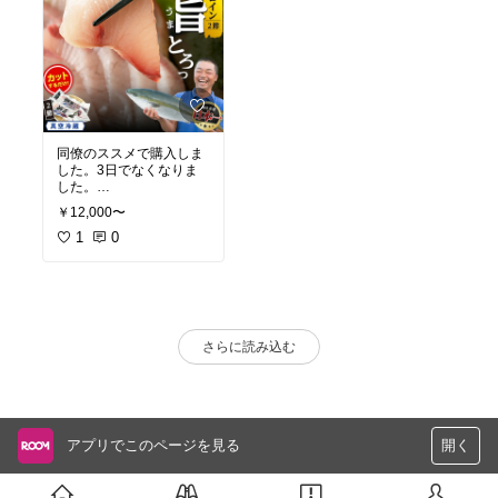
同僚のススメで購入しま
した。3日でなくなりま
した。
腹身はぶりしゃぶに、背
￥12,000〜
身は野菜と一緒に照り焼
き風炒めに、カマはもち
1
0
ろん塩焼きで。
2025年のふるさと納税
も、迷わずこれにしま
す。
＃ぶり奨学金
さらに読み込む
アプリでこのページを見る
開く