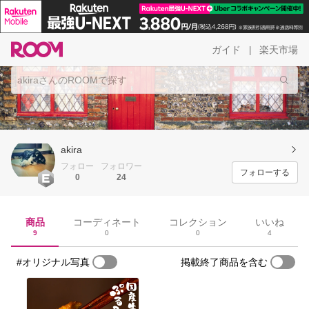
ガイド
楽天市場
|
akira
フォロー
フォロワー
フォローする
0
24
商品
コーディネート
コレクション
いいね
9
0
0
4
#オリジナル写真
掲載終了商品を含む