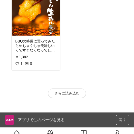
BBQの時用に買ってみた
らめちゃくちゃ美味しい
くてすぐなくなってしま
った！！
￥1,382
またすぐにでも買いた
い！
1
0
さらに読み込む
アプリでこのページを見る
開く